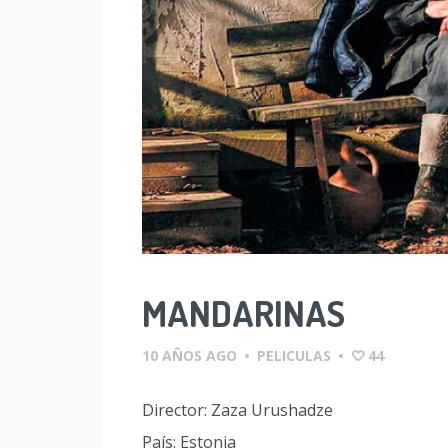
MANDARINAS
10 AÑOS AGO
•
PELICULAS
•
44
Director: Zaza Urushadze
País: Estonia