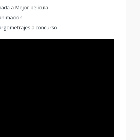
ada a Mejor película
 animación
l largometrajes a concurso