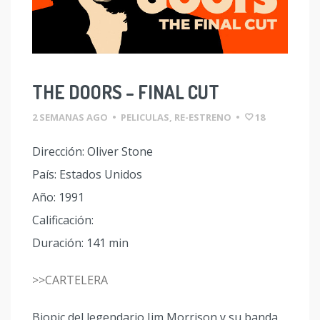
THE DOORS – FINAL CUT
2 SEMANAS AGO
•
PELICULAS
,
RE-ESTRENO
•
18
Dirección: Oliver Stone
País: Estados Unidos
Año: 1991
Calificación:
Duración: 141 min
>>CARTELERA
Biopic del legendario Jim Morrison y su banda