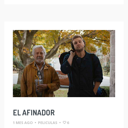
EL AFINADOR
1 MES AGO
•
PELICULAS
•
6