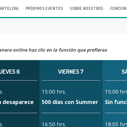
ARTELERA
PRÓXIMOS EVENTOS
SOBRE NOSOTROS
FUNCION
nera online haz clic en la función que prefieras
UEVES 6
VIERNES 7
S
s.
15:00 hrs.
15:00 hrs
a desaparece
500 días con Summer
Sin func
s.
16:50 hrs.
18:05 hrs