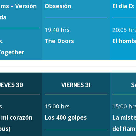
ms – Versión
Obsesión
El día D
da
19:40 hrs.
20:05 hrs
s.
The Doors
El homb
Together
UEVES 30
VIERNES 31
S
s.
15:00 hrs.
15:00 hrs
 mi corazón
Los 400 golpes
La mist
ous)
del fla