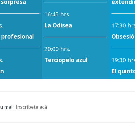
 sorpresa
extendi
16:45 hrs.
s.
La Odisea
17:30 hrs
 profesional
Obsesió
20:00 hrs.
s.
Terciopelo azul
19:30 hrs
ón
El quin
tu mail:
Inscríbete acá