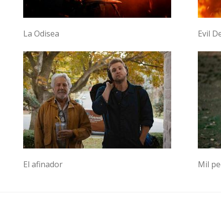
La Odisea
Evil D
El afinador
Mil p