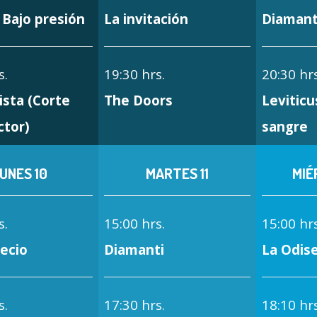
: Bajo presión
La invitación
Diamant
s.
19:30 hrs.
20:30 hrs
ista (Corte
The Doors
Leviticu
ctor)
sangre
UNES 10
MARTES 11
MIÉ
s.
15:00 hrs.
15:00 hrs
recio
Diamanti
La Odis
s.
17:30 hrs.
18:10 hrs