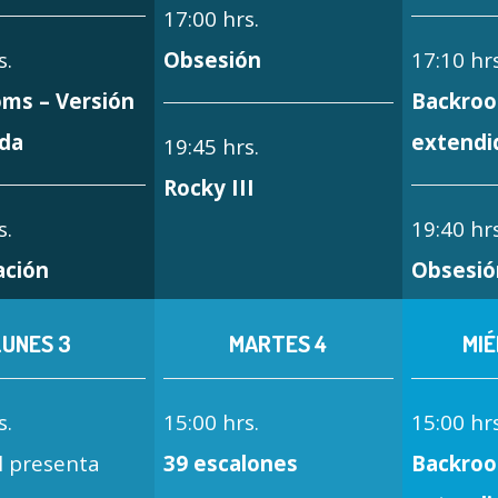
17:00 hrs.
s.
Obsesión
17:10 hrs
ms – Versión
Backroo
da
extendi
19:45 hrs.
Rocky III
s.
19:40 hrs
ación
Obsesió
LUNES 3
MARTES 4
MIÉ
s.
15:00 hrs.
15:00 hrs
l presenta
39 escalones
Backroo