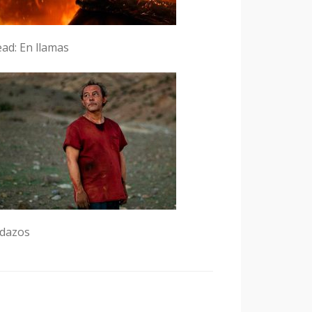
ead: En llamas
edazos