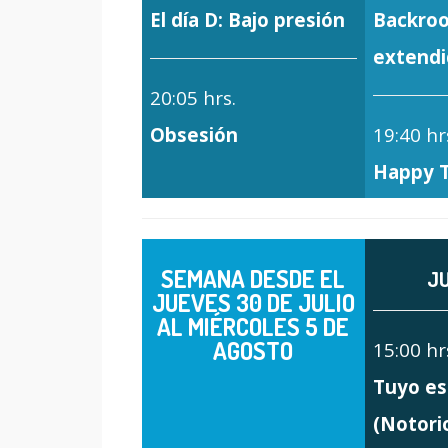
El día D: Bajo presión
Backroo
extendi
20:05 hrs.
Obsesión
19:40 hr
Happy 
SEMANA DESDE EL
J
JUEVES 30 DE JULIO
AL MIÉRCOLES 5 DE
AGOSTO
15:00 hr
Tuyo es
(Notori