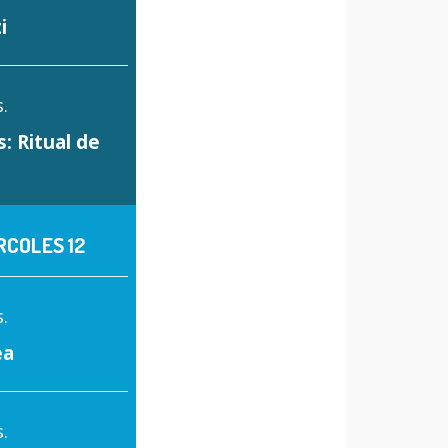
i
.
s: Ritual de
RCOLES 12
.
ea
.