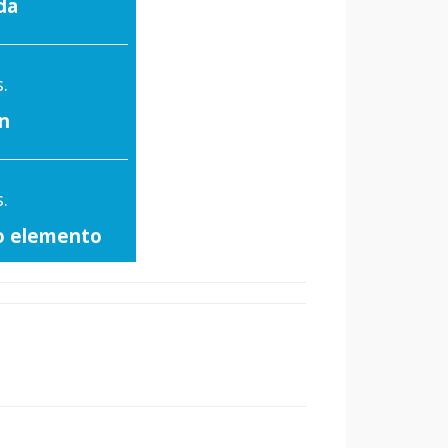
da
.
n
.
to elemento