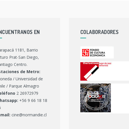
NCUENTRANOS EN
COLABORADORES
arapacá 1181, Barrio
turo Prat-San Diego,
ntiago Centro.
staciones de Metro:
oneda / Universidad de
hile / Parque Almagro
eléfono
2 26972979
hatsapp:
+56 9 66 18 18
6
-mail:
cine@normandie.cl