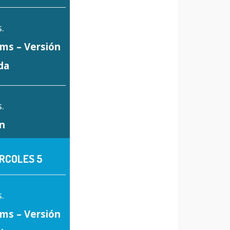
.
ms – Versión
da
.
n
RCOLES 5
.
ms – Versión