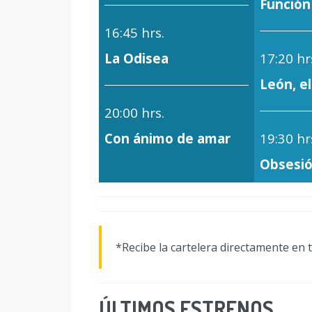
Función
16:45 hrs.
La Odisea
17:20 hr
León, el
20:00 hrs.
Con ánimo de amar
19:30 hr
Obsesi
*Recibe la cartelera directamente en 
ÚLTIMOS ESTRENOS