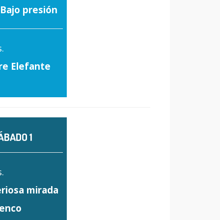
: Bajo presión
.
re Elefante
ÁBADO 1
.
eriosa mirada
menco