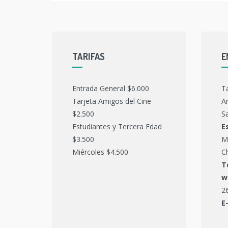
TARIFAS
E
Entrada General $6.000
T
Tarjeta Amigos del Cine
Ar
$2.500
Sa
Estudiantes y Tercera Edad
E
$3.500
M
Miércoles $4.500
C
T
w
2
E