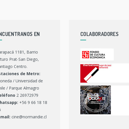
NCUENTRANOS EN
COLABORADORES
arapacá 1181, Barrio
turo Prat-San Diego,
ntiago Centro.
staciones de Metro:
oneda / Universidad de
hile / Parque Almagro
eléfono
2 26972979
hatsapp:
+56 9 66 18 18
6
-mail:
cine@normandie.cl