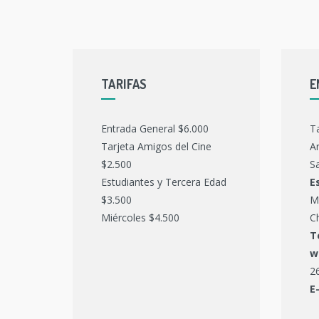
TARIFAS
E
Entrada General $6.000
T
Tarjeta Amigos del Cine
Ar
$2.500
Sa
Estudiantes y Tercera Edad
E
$3.500
M
Miércoles $4.500
C
T
w
2
E