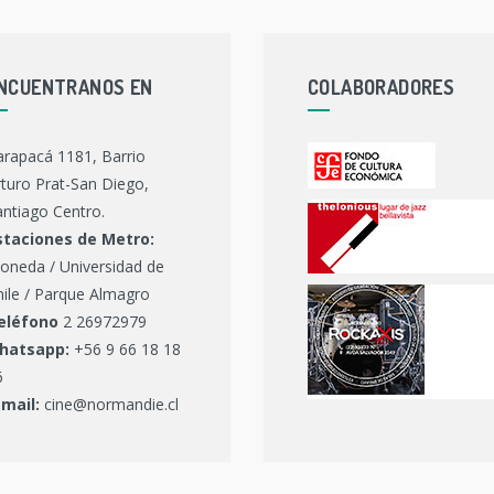
NCUENTRANOS EN
COLABORADORES
arapacá 1181, Barrio
turo Prat-San Diego,
ntiago Centro.
staciones de Metro:
oneda / Universidad de
hile / Parque Almagro
eléfono
2 26972979
hatsapp:
+56 9 66 18 18
6
-mail:
cine@normandie.cl