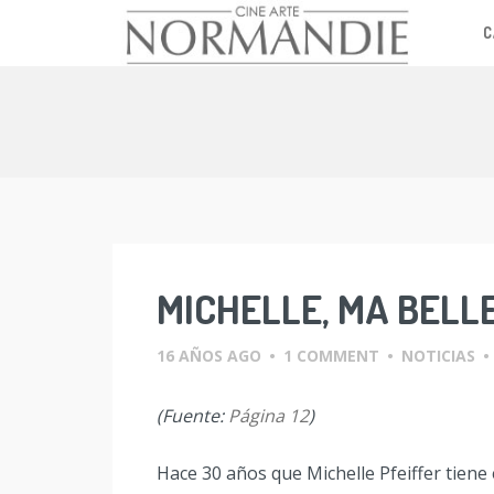
C
Skip
to
content
MICHELLE, MA BELL
16 AÑOS AGO
•
1 COMMENT
•
NOTICIAS
•
(Fuente:
Página 12
)
Hace 30 años que Michelle Pfeiffer tie