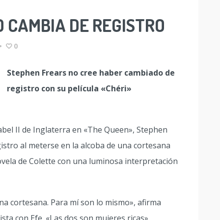
 CAMBIA DE REGISTRO
•
0
Stephen Frears no cree haber cambiado de
registro con su película «Chéri»
abel II de Inglaterra en «The Queen», Stephen
istro al meterse en la alcoba de una cortesana
ovela de Colette con una luminosa interpretación
una cortesana. Para mí son lo mismo», afirma
ista con Efe. «Las dos son mujeres ricas»,