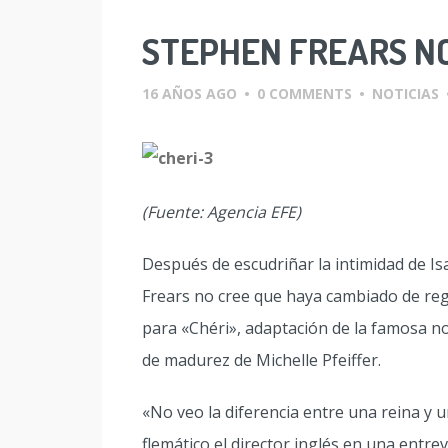
STEPHEN FREARS NO
16 AÑOS AGO
•
0 COMMENTS
•
NOTICIAS
(Fuente: Agencia EFE)
Después de escudriñar la intimidad de Is
Frears no cree que haya cambiado de reg
para «Chéri», adaptación de la famosa n
de madurez de Michelle Pfeiffer.
«No veo la diferencia entre una reina y 
flemático el director inglés en una entrev