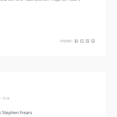
SHARE:
•
0
:
Stephen Frears