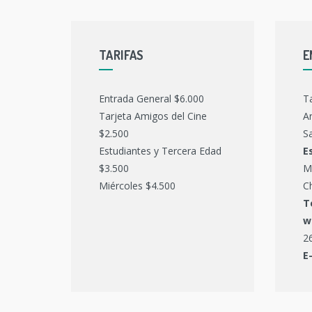
TARIFAS
E
Entrada General $6.000
T
Tarjeta Amigos del Cine
Ar
$2.500
Sa
Estudiantes y Tercera Edad
E
$3.500
M
Miércoles $4.500
C
T
w
2
E