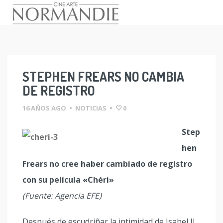
Skip
to
content
STEPHEN FREARS NO CAMBIA
DE REGISTRO
16 AÑOS AGO
•
NOTICIAS
•
0
Step
hen
Frears no cree haber cambiado de registro
con su película «Chéri»
(Fuente: Agencia EFE)
Después de escudriñar la intimidad de Isabel II