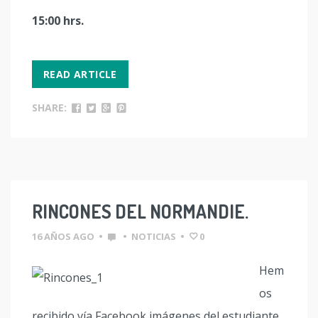
15:00 hrs.
READ ARTICLE
SHARE:
RINCONES DEL NORMANDIE.
16 AÑOS AGO
•
•
NOTICIAS
•
0
Hem
os
recibido vía Facebook imágenes del estudiante