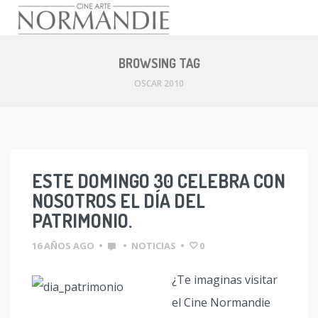
Skip
to
BROWSING TAG
content
OSCAR 2010
ESTE DOMINGO 30 CELEBRA CON
NOSOTROS EL DÍA DEL
PATRIMONIO.
16 AÑOS AGO
•
•
NOTICIAS
•
0
¿Te imaginas visitar
el Cine Normandie