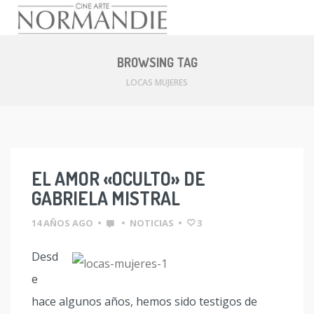
Skip
to
BROWSING TAG
content
LOCAS MUJERES
EL AMOR «OCULTO» DE
GABRIELA MISTRAL
14 AÑOS AGO
•
•
NOTICIAS
•
3
Desd
e
hace algunos años, hemos sido testigos de