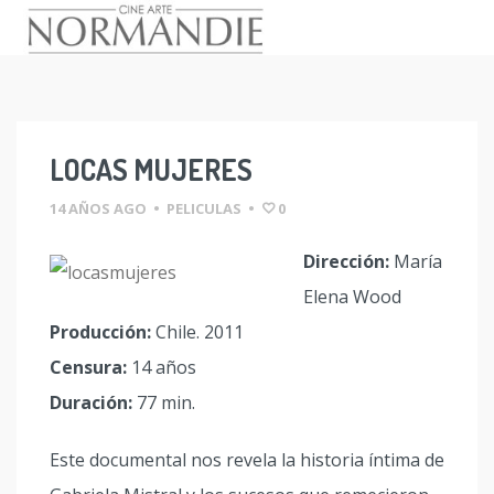
Skip
to
content
LOCAS MUJERES
14 AÑOS AGO
•
PELICULAS
•
0
Dirección:
María
Elena Wood
Producción:
Chile. 2011
Censura:
14 años
Duración:
77 min.
Este documental nos revela la historia íntima de