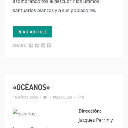
asombrándonos al descubrir los últimos
santuarios blancos y a sus pobladores.
READ ARTICLE
SHARE:
«OCÉANOS»
16 AÑOS AGO
•
•
PELICULAS
•
0
Dirección:
Jacques Perrin y