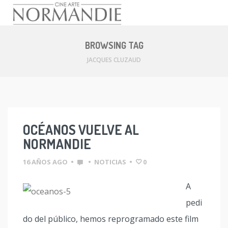
Skip
to
BROWSING TAG
content
JACQUES CLUZAUD
OCÉANOS VUELVE AL
NORMANDIE
16 AÑOS AGO
•
•
NOTICIAS
•
0
A
pedi
do del público, hemos reprogramado este film