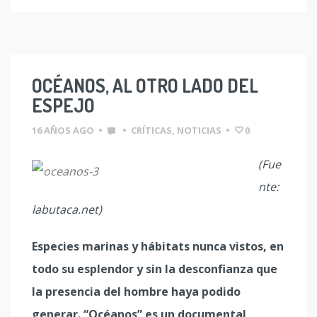
OCÉANOS, AL OTRO LADO DEL
ESPEJO
16 AÑOS AGO
•
•
CRÍTICAS
,
NOTICIAS
•
0
(Fue
nte:
labutaca.net)
Especies marinas y hábitats nunca vistos, en
todo su esplendor y sin la desconfianza que
la presencia del hombre haya podido
generar. “Océanos” es un documental