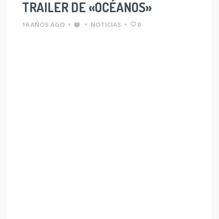
TRAILER DE «OCÉANOS»
16 AÑOS AGO
•
•
NOTICIAS
•
0