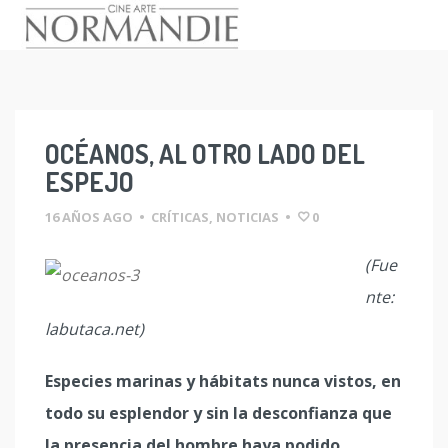
Skip
to
content
OCÉANOS, AL OTRO LADO DEL
ESPEJO
16 AÑOS AGO
•
CRÍTICAS
,
NOTICIAS
•
0
(Fue
nte:
labutaca.net)
Especies marinas y hábitats nunca vistos, en
todo su esplendor y sin la desconfianza que
la presencia del hombre haya podido