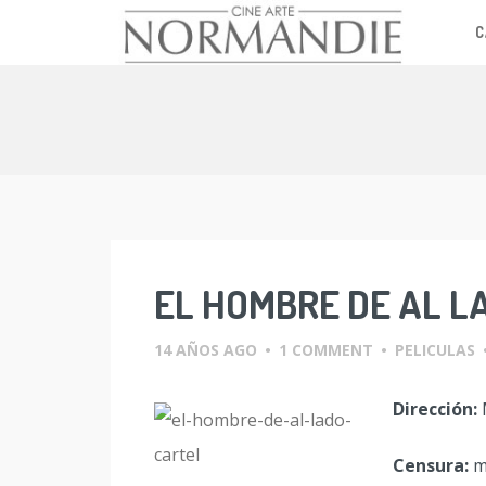
C
Skip
to
content
EL HOMBRE DE AL L
14 AÑOS AGO
•
1 COMMENT
•
PELICULAS
Dirección:
Censura:
m