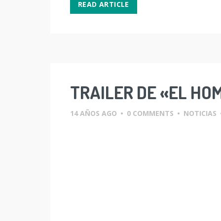
READ ARTICLE
TRAILER DE «EL HO
14 AÑOS AGO
•
0 COMMENTS
•
NOTICIAS