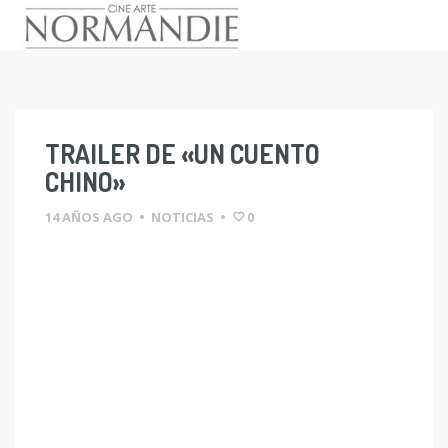
Skip
to
content
TRAILER DE «UN CUENTO
CHINO»
14 AÑOS AGO
•
NOTICIAS
•
0