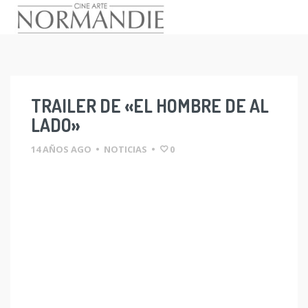
Skip
to
content
TRAILER DE «EL HOMBRE DE AL
LADO»
14 AÑOS AGO
•
NOTICIAS
•
0