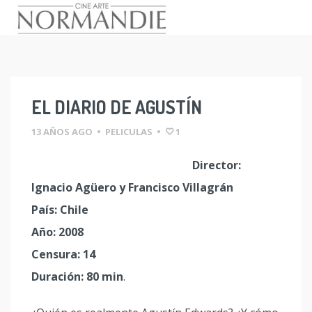
Skip
to
content
EL DIARIO DE AGUSTÍN
13 AÑOS AGO
•
PELICULAS
•
1
Director:
Ignacio Agüero y Francisco Villagrán
País: Chile
Año: 2008
Censura: 14
Duración: 80 min
.