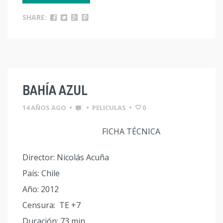
SHARE:
BAHÍA AZUL
14 AÑOS AGO
•
•
PELICULAS
•
0
FICHA TÉCNICA
Director: Nicolás Acuña
País: Chile
Año: 2012
Censura: TE +7
Duración: 73 min