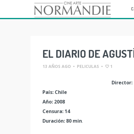
C
Skip
to
content
EL DIARIO DE AGUST
13 AÑOS AGO
•
PELICULAS
•
1
Director:
País: Chile
Año: 2008
Censura: 14
Duración: 80 min
.