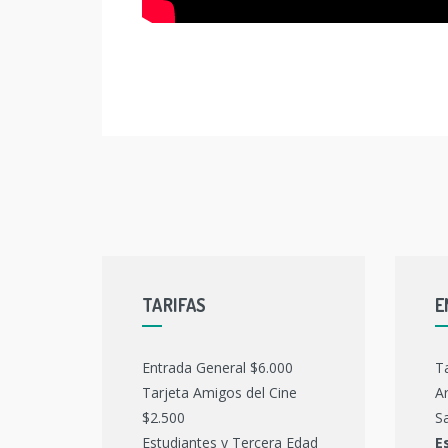
TARIFAS
E
Entrada General $6.000
T
Tarjeta Amigos del Cine
Ar
$2.500
Sa
Estudiantes y Tercera Edad
E