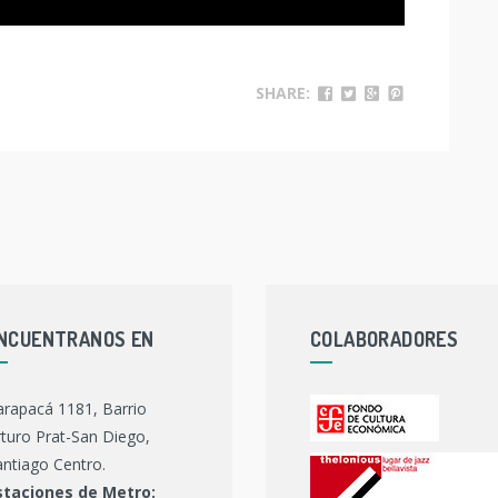
SHARE:
NCUENTRANOS EN
COLABORADORES
arapacá 1181, Barrio
turo Prat-San Diego,
ntiago Centro.
staciones de Metro: