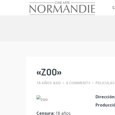
C
Skip
to
content
«ZOO»
16 AÑOS AGO
•
0 COMMENTS
•
PELICULAS
Dirección
Producció
Censura:
18 años