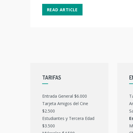
READ ARTICLE
TARIFAS
E
Entrada General $6.000
T
Tarjeta Amigos del Cine
Ar
$2.500
Sa
Estudiantes y Tercera Edad
E
$3.500
M