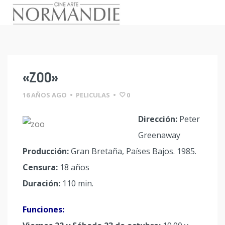
Skip
to
content
«ZOO»
16 AÑOS AGO
•
PELICULAS
•
0
Dirección:
Peter
Greenaway
Producción:
Gran Bretaña, Países Bajos. 1985.
Censura:
18 años
Duración:
110 min.
Funciones: