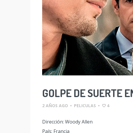
GOLPE DE SUERTE E
2 AÑOS AGO
•
PELICULAS
•
4
Dirección: Woody Allen
País: Francia