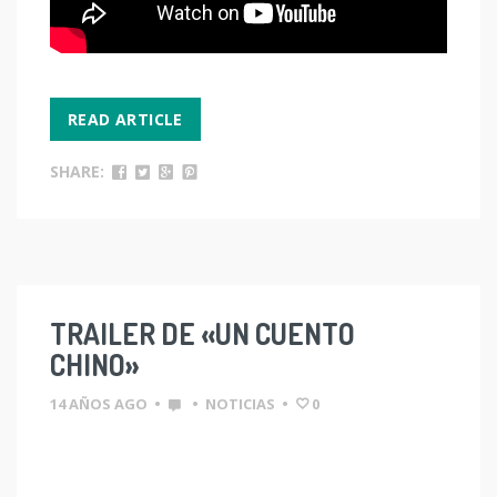
READ ARTICLE
SHARE:
TRAILER DE «UN CUENTO
CHINO»
14 AÑOS AGO
•
•
NOTICIAS
•
0