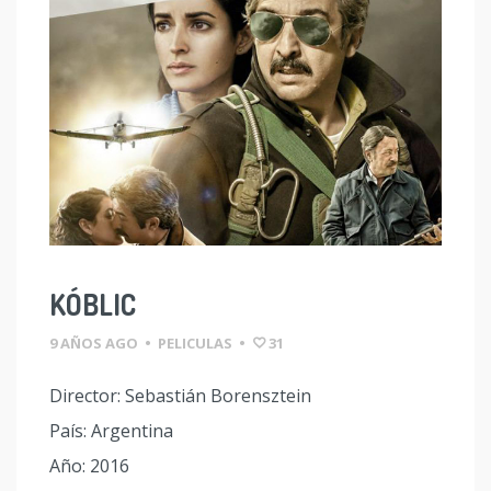
KÓBLIC
9 AÑOS AGO
•
PELICULAS
•
31
Director: Sebastián Borensztein
País: Argentina
Año: 2016