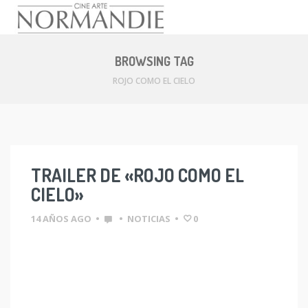
Skip
to
BROWSING TAG
content
ROJO COMO EL CIELO
TRAILER DE «ROJO COMO EL
CIELO»
14 AÑOS AGO
•
•
NOTICIAS
•
0