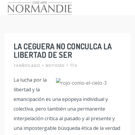
Skip
to
content
LA CEGUERA NO CONCULCA LA
LIBERTAD DE SER
14 AÑOS AGO
•
NOTICIAS
•
0
La lucha por la
libertad y la
emancipación es una epopeya individual y
colectiva, pero también una permanente
interpelación crítica al pasado y al presente y
una impostergable búsqueda ética de la verdad