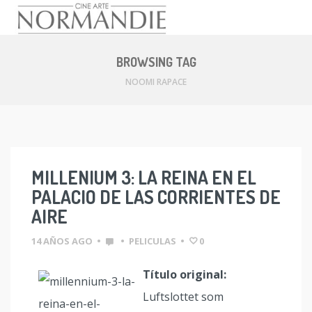
Skip
to
BROWSING TAG
content
NOOMI RAPACE
MILLENIUM 3: LA REINA EN EL
PALACIO DE LAS CORRIENTES DE
AIRE
14 AÑOS AGO
•
•
PELICULAS
•
0
Título original:
Luftslottet som