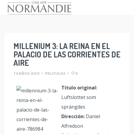
Skip
to
content
MILLENIUM 3: LA REINA EN EL
PALACIO DE LAS CORRIENTES DE
AIRE
14 AÑOS AGO
•
PELICULAS
•
0
Título original:
Luftslottet som
sprängdes
Dirección:
Daniel
Alfredson