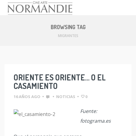
Skip
to
BROWSING TAG
content
MIGRANTES
ORIENTE ES ORIENTE… O EL
CASAMIENTO
16 AÑOS AGO
•
•
NOTICIAS
•
0
Fuente:
fotograma.es