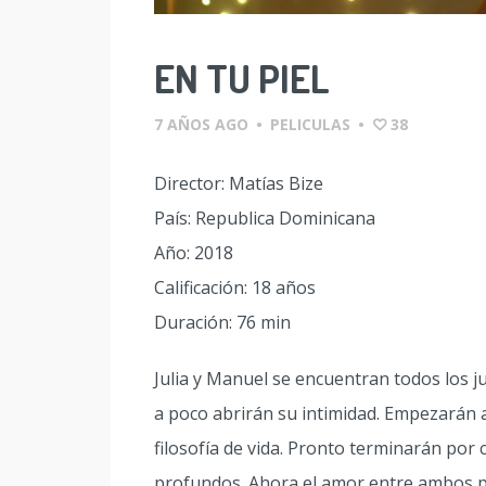
EN TU PIEL
7 AÑOS AGO
•
PELICULAS
•
38
Director: Matías Bize
País: Republica Dominicana
Año: 2018
Calificación: 18 años
Duración: 76 min
Julia y Manuel se encuentran todos los j
a poco abrirán su intimidad. Empezarán 
filosofía de vida. Pronto terminarán po
profundos. Ahora el amor entre ambos po