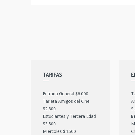
TARIFAS
E
Entrada General $6.000
T
Tarjeta Amigos del Cine
Ar
$2.500
Sa
Estudiantes y Tercera Edad
E
$3.500
M
Miércoles $4.500
C