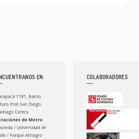
NCUENTRANOS EN
COLABORADORES
arapacá 1181, Barrio
turo Prat-San Diego,
ntiago Centro.
staciones de Metro:
oneda / Universidad de
hile / Parque Almagro