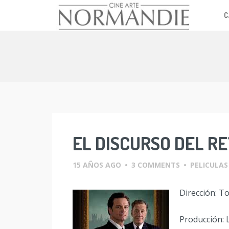
C
Skip
to
content
EL DISCURSO DEL R
15 AÑOS AGO
•
3 COMMENTS
•
PELICULAS
Dirección: 
Producción: 