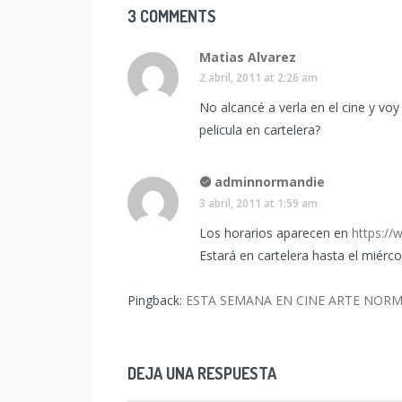
3 COMMENTS
Matias Alvarez
2 abril, 2011 at 2:26 am
No alcancé a verla en el cine y voy
pelicula en cartelera?
adminnormandie
3 abril, 2011 at 1:59 am
Los horarios aparecen en
https://
Estará en cartelera hasta el miércol
Pingback:
ESTA SEMANA EN CINE ARTE NORMAND
DEJA UNA RESPUESTA