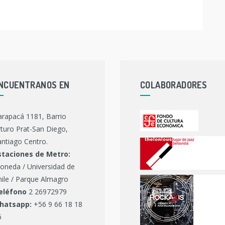
NCUENTRANOS EN
COLABORADORES
arapacá 1181, Barrio
turo Prat-San Diego,
ntiago Centro.
staciones de Metro:
oneda / Universidad de
hile / Parque Almagro
eléfono
2 26972979
hatsapp:
+56 9 66 18 18
6