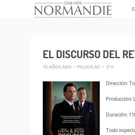
C
Skip
to
content
EL DISCURSO DEL R
15 AÑOS AGO
•
PELICULAS
•
0
Dirección: 
Producción: 
Duración: 11
Todo espect