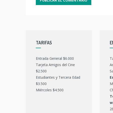
TARIFAS
E
Entrada General $6.000
T
Tarjeta Amigos del Cine
Ar
$2.500
Sa
Estudiantes y Tercera Edad
E
$3.500
M
Miércoles $4.500
C
T
w
2