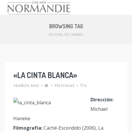
Skip
to
BROWSING TAG
content
FESTIVAL DE CANNES
«LA CINTA BLANCA»
16 AÑOS AGO
•
•
PELICULAS
•
0
Dirección:
Michael
Haneke
Filmografía:
Caché-Escondido (2006), La