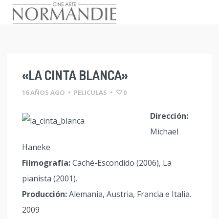
Skip
to
content
«LA CINTA BLANCA»
16 AÑOS AGO
•
PELICULAS
•
0
Dirección:
Michael
Haneke
Filmografía:
Caché-Escondido (2006), La
pianista (2001).
Producción:
Alemania, Austria, Francia e Italia.
2009