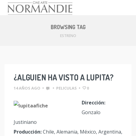
Skip
to
BROWSING TAG
content
ESTRENO
¿ALGUIEN HA VISTO A LUPITA?
14 AÑOS AGO
•
•
PELICULAS
•
0
Dirección:
Gonzalo
Justiniano
Producción:
Chile, Alemania, México, Argentina,