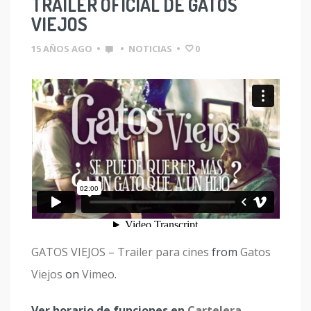
TRAILER OFICIAL DE GATOS
VIEJOS
15 AÑOS AGO
•
•
NOTICIAS
•
0
GATOS VIEJOS – Trailer para cines
from
Gatos
Viejos
on
Vimeo
.
Ver horario de funciones en
Cartelera