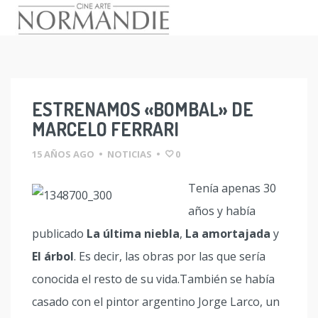
Skip
to
content
ESTRENAMOS «BOMBAL» DE
MARCELO FERRARI
15 AÑOS AGO
•
NOTICIAS
•
0
Tenía apenas 30
años y había
publicado
La última niebla
,
La amortajada
y
El árbol
. Es decir, las obras por las que sería
conocida el resto de su vida.También se había
casado con el pintor argentino Jorge Larco, un