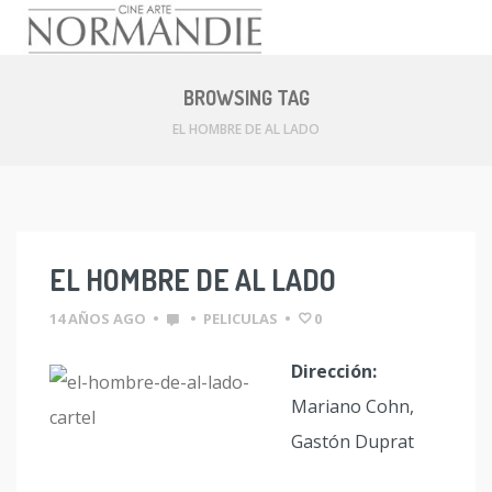
Skip
to
BROWSING TAG
content
EL HOMBRE DE AL LADO
EL HOMBRE DE AL LADO
14 AÑOS AGO
•
•
PELICULAS
•
0
Dirección:
Mariano Cohn,
Gastón Duprat