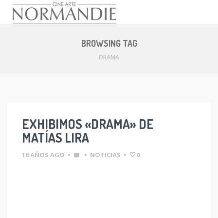
Skip
to
BROWSING TAG
content
DRAMA
EXHIBIMOS «DRAMA» DE
MATÍAS LIRA
16 AÑOS AGO
•
•
NOTICIAS
•
0