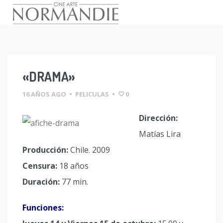
Skip
to
content
«DRAMA»
16 AÑOS AGO
•
PELICULAS
•
0
Dirección:
Matías Lira
Producción:
Chile. 2009
Censura:
18 años
Duración:
77 min.
Funciones: