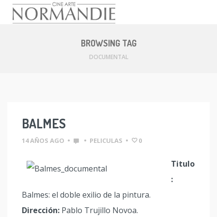
Skip
to
BROWSING TAG
content
DOCUMENTAL
BALMES
14 AÑOS AGO
•
•
PELICULAS
•
0
Titulo
:
Balmes: el doble exilio de la pintura.
Dirección:
Pablo Trujillo Novoa.