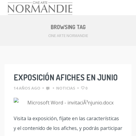
Skip
to
BROWSING TAG
content
CINE ARTE NORMANDIE
EXPOSICIÓN AFICHES EN JUNIO
14 AÑOS AGO
•
•
NOTICIAS
•
0
Visita la exposición, fíjate en las características
y el contenido de los afiches, y podrás participar