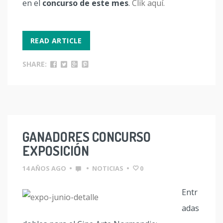
en el
concurso de este mes
.
Clik aquí.
READ ARTICLE
SHARE:
GANADORES CONCURSO
EXPOSICIÓN
14 AÑOS AGO
•
•
NOTICIAS
•
0
Entr
adas