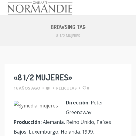
Skip
to
BROWSING TAG
content
8 1/2 MUJERES
«8 1/2 MUJERES»
16 AÑOS AGO
•
•
PELICULAS
•
0
Dirección:
Peter
Greenaway
Producción:
Alemania, Reino Unido, Países
Bajos, Luxemburgo, Holanda. 1999.