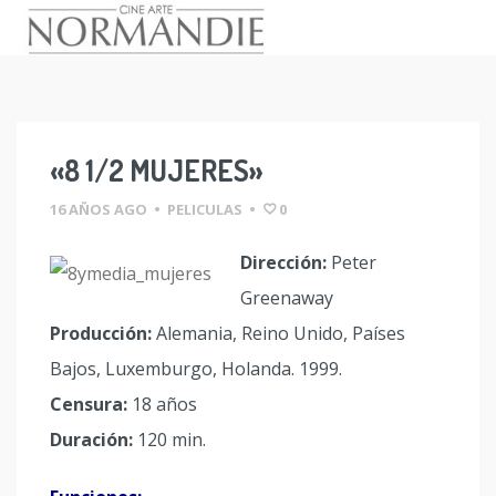
Skip
to
content
«8 1/2 MUJERES»
16 AÑOS AGO
•
PELICULAS
•
0
Dirección:
Peter
Greenaway
Producción:
Alemania, Reino Unido, Países
Bajos, Luxemburgo, Holanda. 1999.
Censura:
18 años
Duración:
120 min.