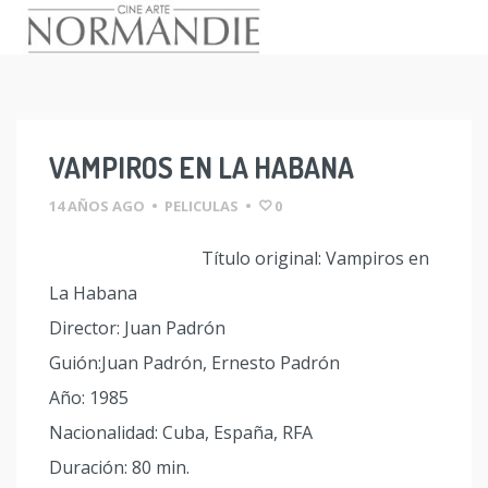
Skip
to
content
VAMPIROS EN LA HABANA
14 AÑOS AGO
•
PELICULAS
•
0
Título original: Vampiros en
La Habana
Director: Juan Padrón
Guión:Juan Padrón, Ernesto Padrón
Año: 1985
Nacionalidad: Cuba, España, RFA
Duración: 80 min.