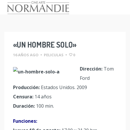
Skip
to
content
«UN HOMBRE SOLO»
16 AÑOS AGO
•
PELICULAS
•
0
Dirección:
Tom
Ford
Producción:
Estados Unidos. 2009
Censura:
14 años
Duración:
100 min.
Funciones: