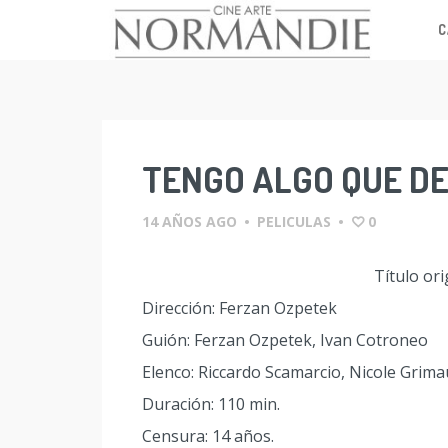
C
Skip
to
content
TENGO ALGO QUE DE
14 AÑOS AGO
•
PELICULAS
•
0
Título ori
Dirección: Ferzan Ozpetek
Guión: Ferzan Ozpetek, Ivan Cotroneo
Elenco: Riccardo Scamarcio, Nicole Grima
Duración: 110 min.
Censura: 14 años.