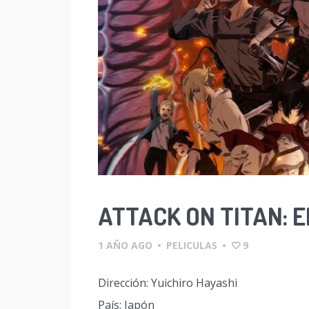
ATTACK ON TITAN: E
1 AÑO AGO
•
PELICULAS
•
9
Dirección: Yuichiro Hayashi
País: Japón