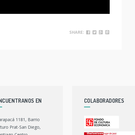
SHARE:
NCUENTRANOS EN
COLABORADORES
arapacá 1181, Barrio
turo Prat-San Diego,
ntiago Centro.