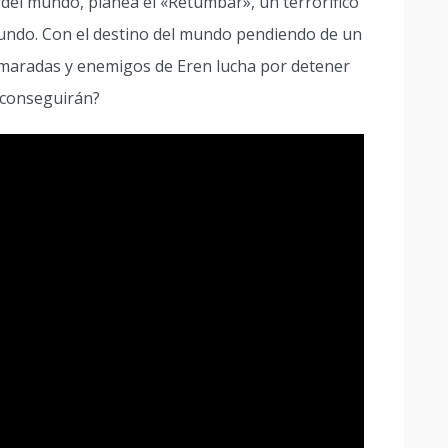
el mundo, planea el «Retumbar», un terrorífico
 mundo. Con el destino del mundo pendiendo de un
amaradas y enemigos de Eren lucha por detener
o conseguirán?