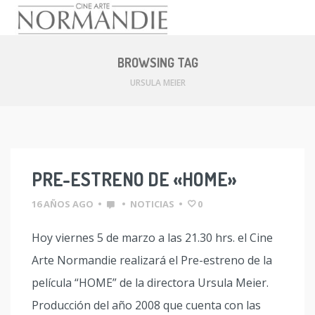
Skip
to
BROWSING TAG
content
URSULA MEIER
PRE-ESTRENO DE «HOME»
16 AÑOS AGO
•
•
NOTICIAS
•
0
Hoy viernes 5 de marzo a las 21.30 hrs. el Cine
Arte Normandie realizará el Pre-estreno de la
película “HOME” de la directora Ursula Meier.
Producción del año 2008 que cuenta con las