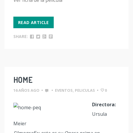
Ver ficha de la película
READ ARTICLE
SHARE:
HOME
16 AÑOS AGO
•
•
EVENTOS
,
PELICULAS
•
0
Directora:
Ursula
Meier