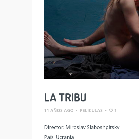
LA TRIBU
11 AÑOS AGO
•
PELICULAS
•
1
Director: Miroslav Slaboshpitsky
País: Ucrania