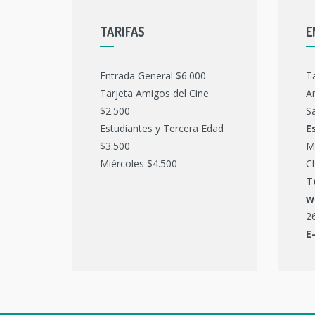
TARIFAS
E
Entrada General $6.000
T
Tarjeta Amigos del Cine
Ar
$2.500
Sa
Estudiantes y Tercera Edad
E
$3.500
M
Miércoles $4.500
C
T
w
2
E