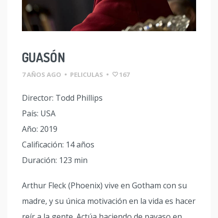
GUASÓN
7 AÑOS AGO
•
PELICULAS
•
167
Director: Todd Phillips
País: USA
Año: 2019
Calificación: 14 años
Duración: 123 min
Arthur Fleck (Phoenix) vive en Gotham con su
madre, y su única motivación en la vida es hacer
reír a la gente. Actúa haciendo de payaso en