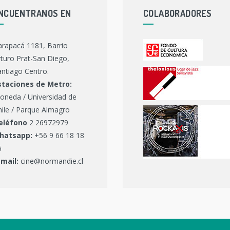
NCUENTRANOS EN
COLABORADORES
arapacá 1181, Barrio
turo Prat-San Diego,
ntiago Centro.
staciones de Metro:
oneda / Universidad de
hile / Parque Almagro
eléfono
2 26972979
hatsapp:
+56 9 66 18 18
6
-mail:
cine@normandie.cl