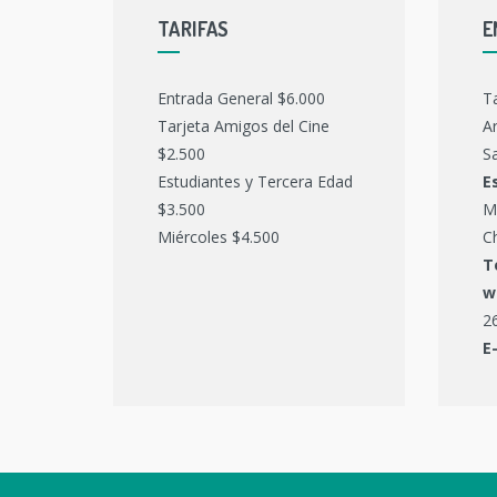
TARIFAS
E
Entrada General $6.000
T
Tarjeta Amigos del Cine
Ar
$2.500
Sa
Estudiantes y Tercera Edad
E
$3.500
M
Miércoles $4.500
C
T
w
2
E