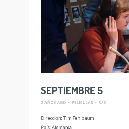
SEPTIEMBRE 5
2 AÑOS AGO
•
PELICULAS
•
5
Dirección: Tim Fehlbaum
País: Alemania