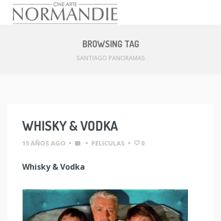
Skip
to
BROWSING TAG
content
SANTIAGO PANORAMAS
WHISKY & VODKA
15 AÑOS AGO
•
•
PELICULAS
•
0
Whisky & Vodka