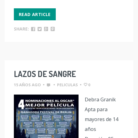
READ ARTICLE
SHARE:
LAZOS DE SANGRE
15 AÑOS AGO
•
•
PELICULAS
•
0
Debra Granik
Apta para
mayores de 14
años