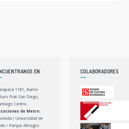
NCUENTRANOS EN
COLABORADORES
arapacá 1181, Barrio
turo Prat-San Diego,
ntiago Centro.
staciones de Metro:
oneda / Universidad de
hile / Parque Almagro