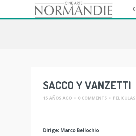
C
Skip
to
content
SACCO Y VANZETTI
15 AÑOS AGO
•
0 COMMENTS
•
PELICULAS
Dirige: Marco Bellochio