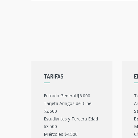
TARIFAS
E
Entrada General $6.000
T
Tarjeta Amigos del Cine
Ar
$2.500
Sa
Estudiantes y Tercera Edad
E
$3.500
M
Miércoles $4.500
C