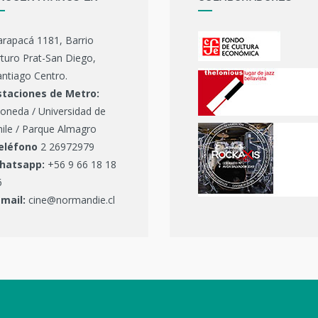
arapacá 1181, Barrio
turo Prat-San Diego,
ntiago Centro.
staciones de Metro:
oneda / Universidad de
hile / Parque Almagro
eléfono
2 26972979
hatsapp:
+56 9 66 18 18
6
-mail:
cine@normandie.cl