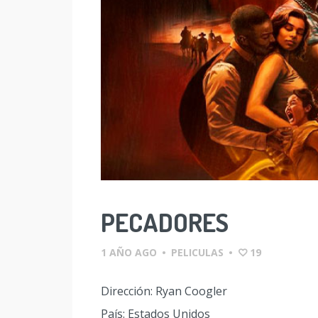
PECADORES
1 AÑO AGO
•
PELICULAS
•
19
Dirección: Ryan Coogler
País: Estados Unidos