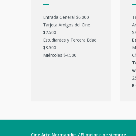
Entrada General $6.000
T
Tarjeta Amigos del Cine
Ar
$2.500
Sa
Estudiantes y Tercera Edad
E
$3.500
M
Miércoles $4.500
C
T
w
2
E
Cine Arte Normandie / El mejor cine siempre.